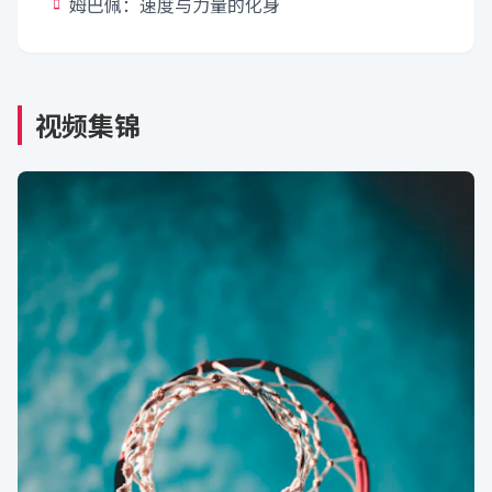
姆巴佩：速度与力量的化身
视频集锦