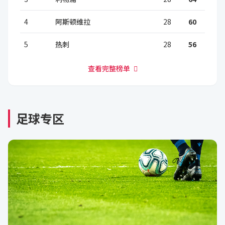
4
阿斯顿维拉
28
60
5
热刺
28
56
查看完整榜单
足球专区