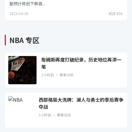
额预计将创下新高...
2023-10-26
阅读 856
NBA 专区
詹姆斯再度打破纪录，历史地位再添一
笔
2小时前 · 赛事分析
西部格局大洗牌：湖人与勇士的季后赛争
夺战
5小时前 · 赛事动态