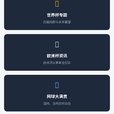
世界杯专题
历届回顾与未来展望
欧洲杯资讯
欧洲顶尖赛事全纪实
网球大满贯
温网、法网实时动态