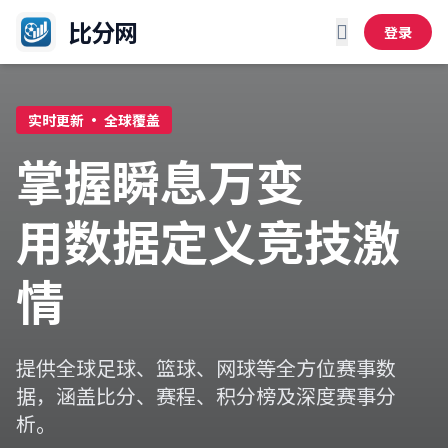
比分网
登录
实时更新 · 全球覆盖
掌握瞬息万变
用数据定义竞技激
情
提供全球足球、篮球、网球等全方位赛事数
据，涵盖比分、赛程、积分榜及深度赛事分
析。