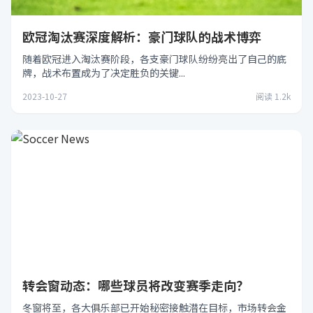
欧冠淘汰赛深度解析：豪门球队的战术博弈
随着欧冠进入淘汰赛阶段，各支豪门球队纷纷亮出了自己的底
牌，战术布置成为了决定胜负的关键...
2023-10-27
阅读 1.2k
转会窗动态：哪些球员将改变赛季走向？
冬窗将至，各大俱乐部已开始秘密接触潜在目标，市场转会金