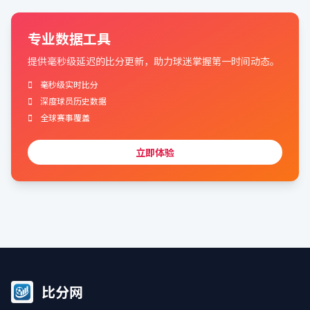
专业数据工具
提供毫秒级延迟的比分更新，助力球迷掌握第一时间动态。
毫秒级实时比分
深度球员历史数据
全球赛事覆盖
立即体验
比分网