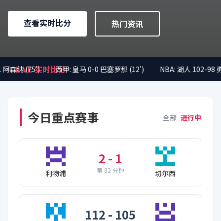
查看实时比分
热门资讯
LIVE 实时比分
阿森纳 (75')
西甲: 皇马 0-0 巴塞罗那 (12')
NBA: 湖人 102-98 勇士
今日重点赛事
全部
进行中
2 - 1
第 82 分钟
利物浦
切尔西
112 - 105